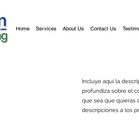
Home
Services
About Us
Contact Us
Testim
Incluye aquí la descr
profundiza sobre el co
que sea que quieras q
descripciones a los p